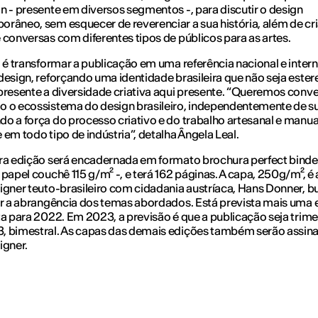
n - presente em diversos segmentos -, para discutir o design
râneo, sem esquecer de reverenciar a sua história, além de cri
 conversas com diferentes tipos de públicos para as artes.
o é transformar a publicação em uma referência nacional e inter
design, reforçando uma identidade brasileira que não seja este
presente a diversidade criativa aqui presente. “Queremos conve
 o ecossistema do design brasileiro, independentemente de su
o a força do processo criativo e do trabalho artesanal e manua
 em todo tipo de indústria”, detalha Ângela Leal.
ra edição será encadernada em formato brochura perfect binde
 papel couchê 115 g/m² -, e terá 162 páginas. A capa, 250g/m², é
igner teuto-brasileiro com cidadania austríaca, Hans Donner, 
ar a abrangência dos temas abordados. Está prevista mais uma 
ta para 2022. Em 2023, a previsão é que a publicação seja trime
, bimestral. As capas das demais edições também serão assin
igner.