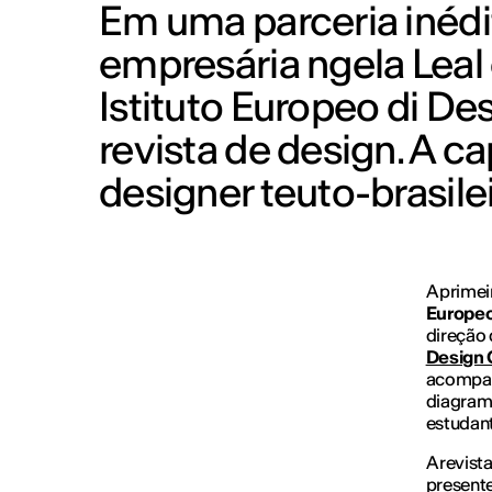
Em uma parceria inéd
empresária ngela Leal
Istituto Europeo di De
revista de design. A c
designer teuto-brasile
A primei
Europeo 
direção 
Design G
acompan
diagrama
estudant
A revist
presente