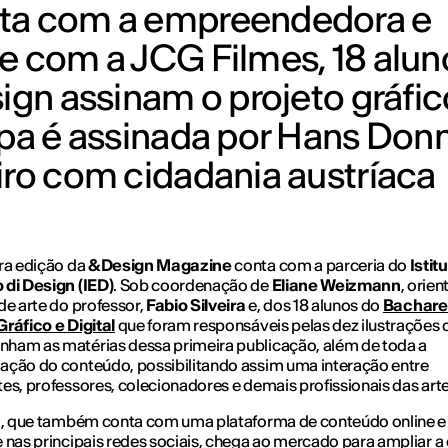
ita com a empreendedora e
 e com a JCG Filmes, 18 alun
sign assinam o projeto gráfi
apa é assinada por Hans Donn
iro com cidadania austríaca
ra edição da
&Design Magazine
conta com a parceria do
Istit
di Design (IED)
. Sob coordenação de
Eliane Weizmann
, orie
de arte do professor,
Fabio Silveira
e, dos 18 alunos do
Bachare
ráfico e Digital
que foram responsáveis pelas dez ilustrações 
ham as matérias dessa primeira publicação, além de toda a
ção do conteúdo, possibilitando assim uma interação entre
es, professores, colecionadores e demais profissionais das art
a, que também conta com uma plataforma de conteúdo online e
 nas principais redes sociais, chega ao mercado para ampliar a 