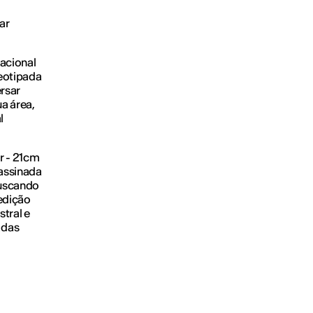
ar
nacional
reotipada
rsar
a área,
l
r - 21cm
 assinada
buscando
edição
stral e
adas