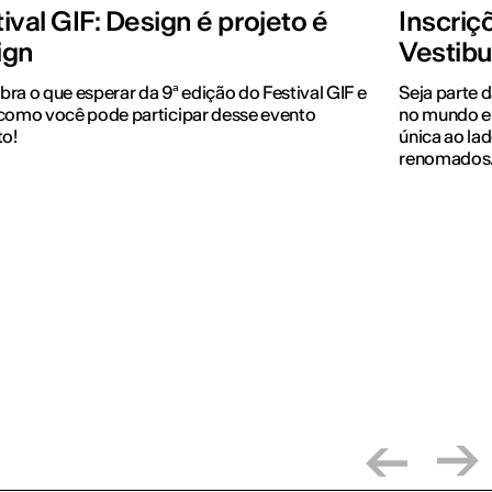
ival GIF: Design é projeto é
Inscriç
ign
Vestibu
ra o que esperar da 9ª edição do Festival GIF e
Seja parte 
como você pode participar desse evento
no mundo e
to!
única ao lad
renomados