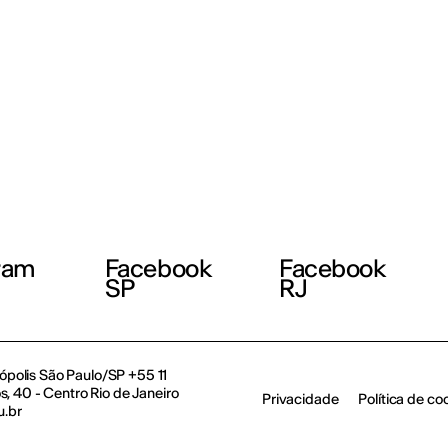
ram
Facebook
Facebook
SP
RJ
polis São Paulo/SP +55 11
, 40 - Centro Rio de Janeiro
Privacidade
Política de co
u.br