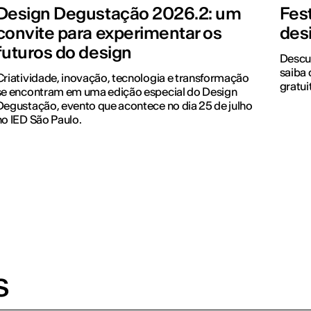
Design Degustação 2026.2: um
Fest
convite para experimentar os
des
futuros do design
Descub
saiba 
Criatividade, inovação, tecnologia e transformação
gratui
se encontram em uma edição especial do Design
Degustação, evento que acontece no dia 25 de julho
no IED São Paulo.
s