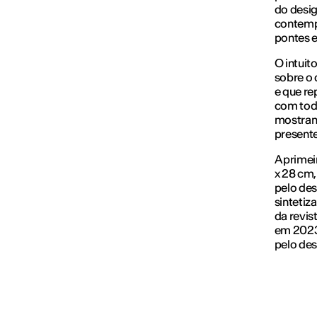
do desig
contempo
pontes e
O intuit
sobre o 
e que re
com todo
mostrand
presente
A primei
x 28 cm,
pelo des
sintetiz
da revis
em 2023
pelo des