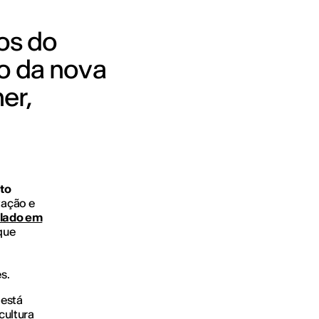
os do
co da nova
er,
uto
ntação e
lado em
que
es.
 está
cultura