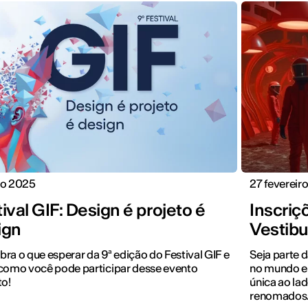
io 2025
27 fevereir
ival GIF: Design é projeto é
Inscriç
ign
Vestibu
ra o que esperar da 9ª edição do Festival GIF e
Seja parte 
como você pode participar desse evento
no mundo e
to!
única ao lad
renomados