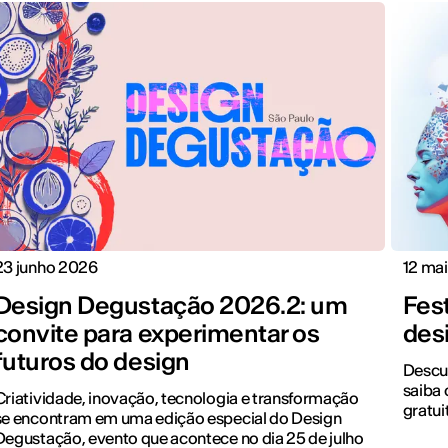
23 junho 2026
12 ma
Design Degustação 2026.2: um
Fest
convite para experimentar os
des
futuros do design
Descub
saiba 
Criatividade, inovação, tecnologia e transformação
gratui
se encontram em uma edição especial do Design
Degustação, evento que acontece no dia 25 de julho