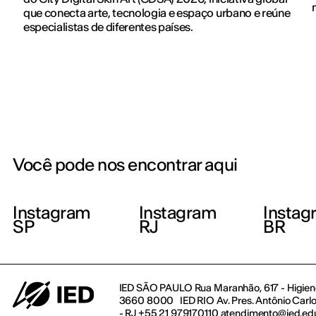
que conecta arte, tecnologia e espaço urbano e reúne
especialistas de diferentes países.
Você pode nos encontrar aqui
Instagram
Instagram
Instag
SP
RJ
BR
IED SÃO PAULO Rua Maranhão, 617 - Higienó
3660 8000 IED RIO Av. Pres. Antônio Carlos
- RJ +55 21 979170110 atendimento@ied.ed