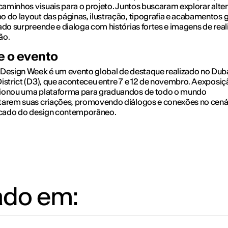
 caminhos visuais para o projeto. Juntos buscaram explorar alte
 do layout das páginas, ilustração, tipografia e acabamentos g
ado surpreende e dialoga com histórias fortes e imagens de real
ão.
e o evento
Design Week é um evento global de destaque realizado no Dub
istrict (D3), que aconteceu entre 7 e 12 de novembro. A exposiç
ionou uma plataforma para graduandos de todo o mundo
tarem suas criações, promovendo diálogos e conexões no cená
ficado do design contemporâneo.
ado em: