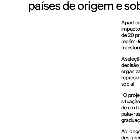
países de origem e sob
A partic
impacto 
de 20 p
recém-f
transfo
A seleçã
decisão 
organiz
represen
social.
“O proje
situação
de um tr
palavras
graduaçã
Ao longo
designe