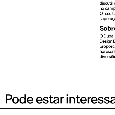
discutir
no campo
O result
superaç
Sobr
O Dubai 
Design D
proporc
apresen
diversi
Pode estar interess