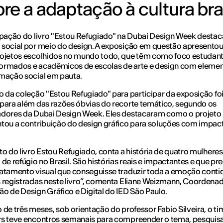
re a adaptação à cultura bras
ipação do livro "Estou Refugiado" na Dubai Design Week destac
social por meio do design. A exposição em questão apresentou
rojetos escolhidos no mundo todo, que têm como foco estudant
ormados e acadêmicos de escolas de arte e design com eleme
rmação social em pauta.
o da coleção "Estou Refugiado" para participar da exposição fo
para além das razões óbvias do recorte temático, segundo os
adores da Dubai Design Week. Eles destacaram como o projeto
tou a contribuição do design gráfico para soluções com impac
to do livro Estou Refugiado, conta a história de quatro mulhere
 de refúgio no Brasil. São histórias reais e impactantes e que p
atamento visual que conseguisse traduzir toda a emoção conti
 registradas neste livro”, comenta Eliane Weizmann, Coordena
o de Design Gráfico e Digital do IED São Paulo.
 de três meses, sob orientação do professor Fabio Silveira, o ti
rs teve encontros semanais para compreender o tema, pesquisa