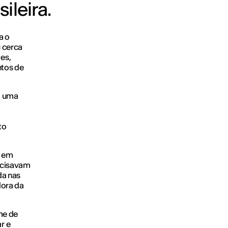
ileira.
a o
 cerca
es,
ntos de
i uma
to
s em
recisavam
da nas
dora da
me de
r e