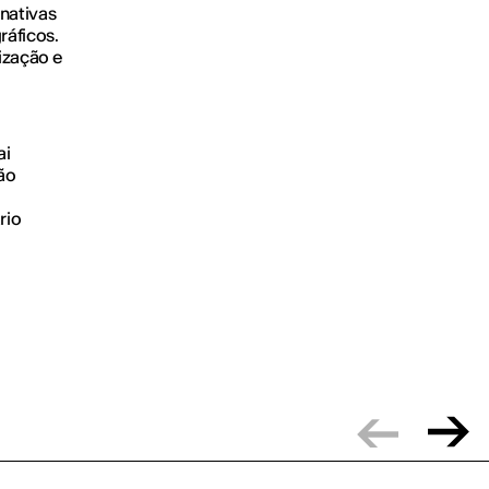
rnativas
ráficos.
ização e
ai
ão
rio