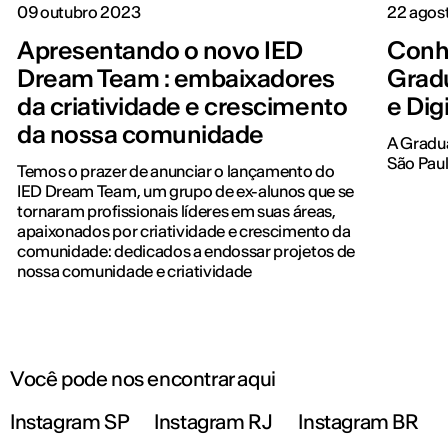
09 outubro 2023
22 agos
Apresentando o novo IED
Conh
Dream Team : embaixadores
Grad
da criatividade e crescimento
e Dig
da nossa comunidade
A Gradua
São Paulo
Temos o prazer de anunciar o lançamento do
IED Dream Team, um grupo de ex-alunos que se
tornaram profissionais líderes em suas áreas,
apaixonados por criatividade e crescimento da
comunidade: dedicados a endossar projetos de
nossa comunidade e criatividade
Você pode nos encontrar aqui
Instagram SP
Instagram RJ
Instagram BR