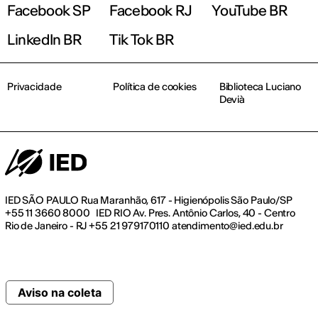
Facebook SP
Facebook RJ
YouTube BR
LinkedIn BR
Tik Tok BR
Privacidade
Política de cookies
Biblioteca Luciano
Devià
IED SÃO PAULO Rua Maranhão, 617 - Higienópolis São Paulo/SP
+55 11 3660 8000 IED RIO Av. Pres. Antônio Carlos, 40 - Centro
Rio de Janeiro - RJ +55 21 979170110 atendimento@ied.edu.br
Aviso na coleta