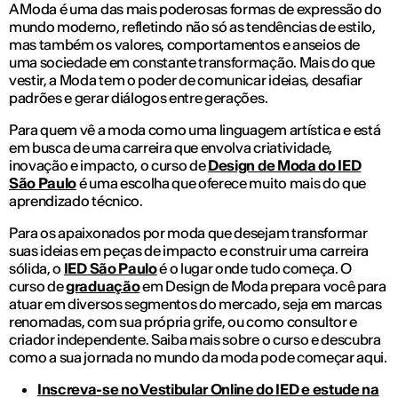
A Moda é uma das mais poderosas formas de expressão do
mundo moderno, refletindo não só as tendências de estilo,
mas também os valores, comportamentos e anseios de
uma sociedade em constante transformação. Mais do que
vestir, a Moda tem o poder de comunicar ideias, desafiar
padrões e gerar diálogos entre gerações.
Para quem vê a moda como uma linguagem artística e está
em busca de uma carreira que envolva criatividade,
inovação e impacto, o curso de
Design de Moda do IED
São Paulo
é uma escolha que oferece muito mais do que
aprendizado técnico.
Para os apaixonados por moda que desejam transformar
suas ideias em peças de impacto e construir uma carreira
sólida, o
IED São Paulo
é o lugar onde tudo começa. O
curso de
graduação
em Design de Moda prepara você para
atuar em diversos segmentos do mercado, seja em marcas
renomadas, com sua própria grife, ou como consultor e
criador independente. Saiba mais sobre o curso e descubra
como a sua jornada no mundo da moda pode começar aqui.
Inscreva-se no Vestibular Online do IED e estude na