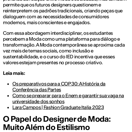
permite que os futuros designers questionem e
reinterpretem os padrões tradicionais, criando peças que
dialoguem com as necessidades de consumidores
modernos, mais conscientes e engajados.
Com essa abordagem interdisciplinar, os estudantes
percebem a Moda como uma plataforma para diálogo e
transformação. A Moda contemporânea se aproxima cada
vez mais de temas sociais, como inclusão e
sustentabilidade, e o curso do IED incentiva que esses
valores estejam presentes no processo criativo.
Leia mais:
Os preparativos para a COP 30: A História da
Conferência das Partes
Como se preparar para o Enem e garantir sua vaga na
universidade dos sonhos
Lara Campos | Fashion Graduate Italia 2023
O Papel do Designer de Moda:
Muito Além do Estilismo