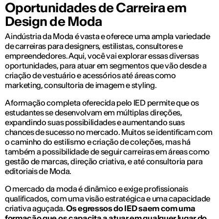
Oportunidades de Carreira em
Design de Moda
A indústria da Moda é vasta e oferece uma ampla variedade
de carreiras para designers, estilistas, consultores e
empreendedores. Aqui, você vai explorar essas diversas
oportunidades, para atuar em segmentos que vão desde a
criação de vestuário e acessórios até áreas como
marketing, consultoria de imagem e styling.
A formação completa oferecida pelo IED permite que os
estudantes se desenvolvam em múltiplas direções,
expandindo suas possibilidades e aumentando suas
chances de sucesso no mercado. Muitos se identificam com
o caminho do estilismo e criação de coleções, mas há
também a possibilidade de seguir carreiras em áreas como
gestão de marcas, direção criativa, e até consultoria para
editoriais de Moda.
O mercado da moda é dinâmico e exige profissionais
qualificados, com uma visão estratégica e uma capacidade
criativa aguçada.
Os egressos do IED saem com uma
formação que os capacita a atuar em qualquer lugar do