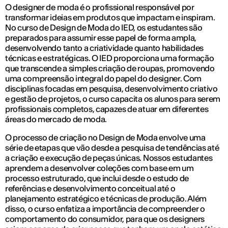
O designer de moda é o profissional responsável por
transformar ideias em produtos que impactam e inspiram.
No curso de Design de Moda do IED, os estudantes são
preparados para assumir esse papel de forma ampla,
desenvolvendo tanto a criatividade quanto habilidades
técnicas e estratégicas. O IED proporciona uma formação
que transcende a simples criação de roupas, promovendo
uma compreensão integral do papel do designer. Com
disciplinas focadas em pesquisa, desenvolvimento criativo
e gestão de projetos, o curso capacita os alunos para serem
profissionais completos, capazes de atuar em diferentes
áreas do mercado de moda.
O processo de criação no Design de Moda envolve uma
série de etapas que vão desde a pesquisa de tendências até
a criação e execução de peças únicas. Nossos estudantes
aprendem a desenvolver coleções com base em um
processo estruturado, que inclui desde o estudo de
referências e desenvolvimento conceitual até o
planejamento estratégico e técnicas de produção. Além
disso, o curso enfatiza a importância de compreender o
comportamento do consumidor, para que os designers