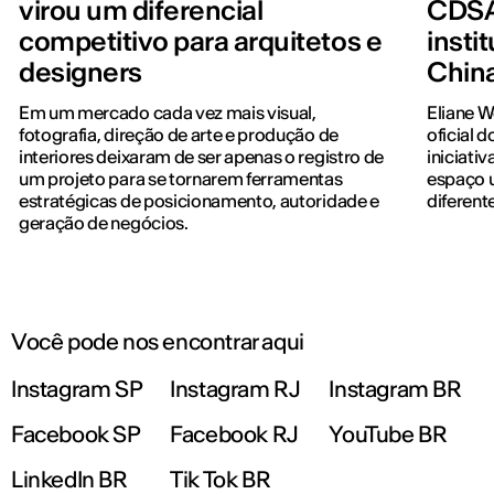
virou um diferencial
CDSA
competitivo para arquitetos e
insti
designers
Chin
Em um mercado cada vez mais visual,
Eliane 
fotografia, direção de arte e produção de
oficial 
interiores deixaram de ser apenas o registro de
iniciati
um projeto para se tornarem ferramentas
espaço u
estratégicas de posicionamento, autoridade e
diferent
geração de negócios.
Você pode nos encontrar aqui
Instagram SP
Instagram RJ
Instagram BR
Facebook SP
Facebook RJ
YouTube BR
LinkedIn BR
Tik Tok BR