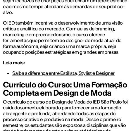
sejam capazes de criar peças que tenham um apelo estético
e ao mesmo tempo atendam às demandas de seu público-
alvo.
O IED também incentiva o desenvolvimento de uma visão
crítica e analítica do mercado. Com aulas de branding,
marketing e empreendedorismo, o curso oferece
ferramentas que permitem ao designer de moda atuar de
forma autônoma, seja criando uma marca própria, seja
ocupando posições estratégicas em grandes empresas.
Leia mais:
Saiba a diferença entre Estilista, Stylist e Designer
Currículo do Curso: Uma Formação
Completa em Design de Moda
O currículo do curso de Design de Moda do IED São Paulo foi
cuidadosamente elaborado para fornecer uma formação
abrangente e profunda, abordando todas as etapas do
processo criativo e produtivo na moda. Desde o primeiro
semestre, os estudantes são expostos a disciplinas que vão
desde fundamentos de arte e cultura até técnicas de