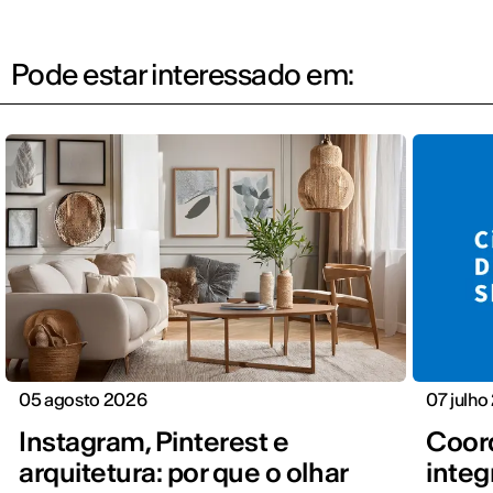
Pode estar interessado em:
05 agosto 2026
07 julho
Instagram, Pinterest e
Coord
arquitetura: por que o olhar
integ