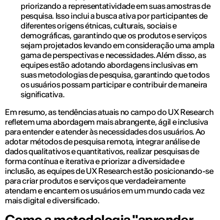
priorizando a representatividade em suas amostras de
pesquisa. Isso inclui a busca ativa por participantes de
diferentes origens étnicas, culturais, sociais e
demográficas, garantindo que os produtos e serviços
sejam projetados levando em consideração uma ampla
gama de perspectivas e necessidades. Além disso, as
equipes estão adotando abordagens inclusivas em
suas metodologias de pesquisa, garantindo que todos
os usuários possam participar e contribuir de maneira
significativa.
Em resumo, as tendências atuais no campo do UX Research
refletem uma abordagem mais abrangente, ágil e inclusiva
para entender e atender às necessidades dos usuários. Ao
adotar métodos de pesquisa remota, integrar análise de
dados qualitativos e quantitativos, realizar pesquisas de
forma contínua e iterativa e priorizar a diversidade e
inclusão, as equipes de UX Research estão posicionando-se
para criar produtos e serviços que verdadeiramente
atendam e encantem os usuários em um mundo cada vez
mais digital e diversificado.
Como a metodologia "aprender