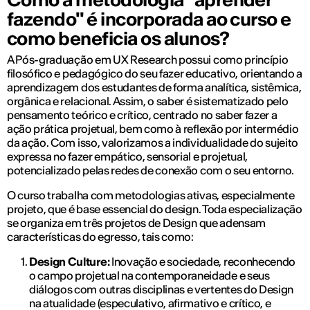
fazendo" é incorporada ao curso e
como beneficia os alunos?
A Pós-graduação em UX Research possui como princípio
filosófico e pedagógico do seu fazer educativo, orientando a
aprendizagem dos estudantes de forma analítica, sistêmica,
orgânica e relacional. Assim, o saber é sistematizado pelo
pensamento teórico e crítico, centrado no saber fazer a
ação prática projetual, bem como à reflexão por intermédio
da ação. Com isso, valorizamos a individualidade do sujeito
expressa no fazer empático, sensorial e projetual,
potencializado pelas redes de conexão com o seu entorno.
O curso trabalha com metodologias ativas, especialmente
projeto, que é base essencial do design. Toda especialização
se organiza em três projetos de Design que adensam
características do egresso, tais como:
Design Culture:
Inovação e sociedade, reconhecendo
o campo projetual na contemporaneidade e seus
diálogos com outras disciplinas e vertentes do Design
na atualidade (especulativo, afirmativo e crítico, e