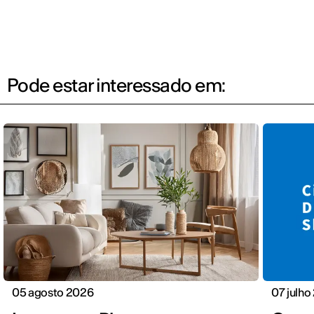
Pode estar interessado em:
05 agosto 2026
07 julho