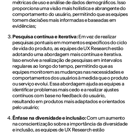
métricas de uso e análise de dados demográficos. Isso
proporciona uma visão mais holística e abrangente do
comportamento do usuário, permitindo que as equipes
tomem decisões mais informadas e baseadas em
evidências;
Pesquisa contínua e iterativa:
Em vez de realizar
pesquisas pontuais em momentos específicos do ciclo
de vida do produto, as equipes de UX Research estão
adotando uma abordagem mais contínua e iterativa.
Isso envolve a realização de pesquisas em intervalos
regulares ao longo do tempo, permitindo que as
equipes monitorem as mudanças nas necessidades e
comportamentos dos usuários à medida que o produto
ou serviço evolui. Essa abordagem ajuda as equipes a
identificar problemas mais cedo e a realizar ajustes
contínuos com base no feedback do usuário,
resultando em produtos mais adaptados e orientados
pelo usuário;
Ênfase na diversidade e inclusão:
Com um aumento
na conscientização sobre a importância da diversidade
e inclusão, as equipes de UX Research estão