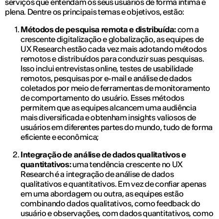
serviços que entendam os seus usuários de forma íntima e
plena. Dentre os principais temas e objetivos, estão:
Métodos de pesquisa remota e distribuída:
com a
crescente digitalização e globalização, as equipes de
UX Research estão cada vez mais adotando métodos
remotos e distribuídos para conduzir suas pesquisas.
Isso inclui entrevistas online, testes de usabilidade
remotos, pesquisas por e-mail e análise de dados
coletados por meio de ferramentas de monitoramento
de comportamento do usuário. Esses métodos
permitem que as equipes alcancem uma audiência
mais diversificada e obtenham insights valiosos de
usuários em diferentes partes do mundo, tudo de forma
eficiente e econômica;
Integração de análise de dados qualitativos e
quantitativos:
uma tendência crescente no UX
Research é a integração de análise de dados
qualitativos e quantitativos. Em vez de confiar apenas
em uma abordagem ou outra, as equipes estão
combinando dados qualitativos, como feedback do
usuário e observações, com dados quantitativos, como