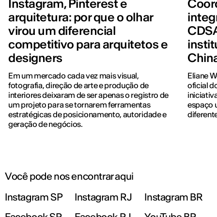
Instagram, Pinterest e
Coord
arquitetura: por que o olhar
integ
virou um diferencial
CDSA
competitivo para arquitetos e
insti
designers
Chin
Em um mercado cada vez mais visual,
Eliane 
fotografia, direção de arte e produção de
oficial 
interiores deixaram de ser apenas o registro de
iniciati
um projeto para se tornarem ferramentas
espaço u
estratégicas de posicionamento, autoridade e
diferent
geração de negócios.
Você pode nos encontrar aqui
Instagram SP
Instagram RJ
Instagram BR
Facebook SP
Facebook RJ
YouTube BR