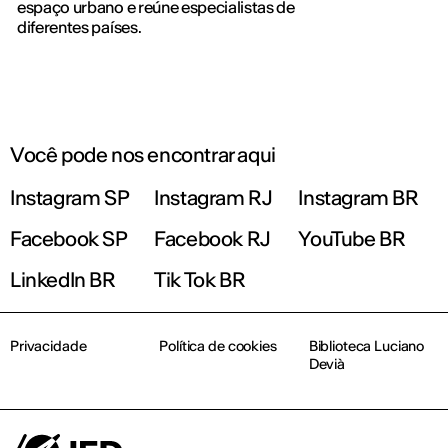
espaço urbano e reúne especialistas de
diferentes países.
Você pode nos encontrar aqui
Instagram SP
Instagram RJ
Instagram BR
Facebook SP
Facebook RJ
YouTube BR
LinkedIn BR
Tik Tok BR
Privacidade
Política de cookies
Biblioteca Luciano
Devià