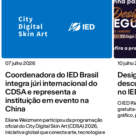
07 julho 2026
10 julho
Coordenadora do IED Brasil
Desi
integra júri internacional do
descu
CDSA e representa a
no IE
instituição em evento na
O IED Ri
China
gratuita
gráfico,
Eliane Weizmann participou da programação
oficial do City Digital Skin Art (CDSA) 2026,
iniciativa global que conecta arte, tecnologia e