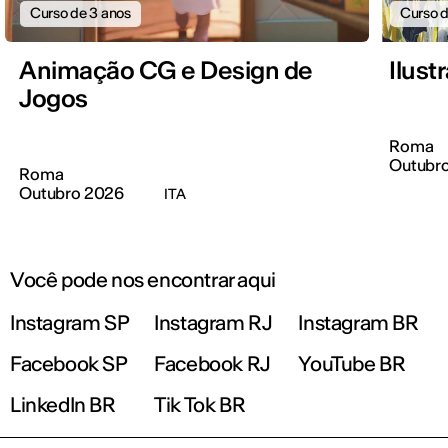
Curso de 3 anos
Curso d
Animação CG e Design de
Ilus
Jogos
Roma
Outubr
Roma
Outubro 2026
ITA
Você pode nos encontrar aqui
Instagram SP
Instagram RJ
Instagram BR
Facebook SP
Facebook RJ
YouTube BR
LinkedIn BR
Tik Tok BR