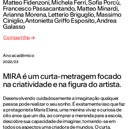
Matteo Fidenzoni, Michela Ferri, Sofia Porcù,
Francesco Passacantando, Matteo Minardi,
Arianna Morena, Letterio Briguglio, Massimo
Ciniglio, Antonietta Griffo Esposito, Andrea
Galasso
Compartilhe
Ano acadêmico
2022/23
MIRA é um curta-metragem focado
na criatividade e na figura do artista.
Desenvolvendo cuidadosamente a imaginação qualquer
pessoa pode realizar o seu sonho. É exatamente isso que faz
a protagonista Maria Elena, uma menina vivaz e curiosa de
oito anos que um dia, ao comprar a merenda para a escola,
descobre sua capacidade de imaginar, tornando-se em
todos os aspectos uma criadora de mundos. O curta,