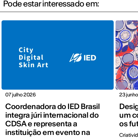
Pode estar interessado em:
07 julho 2026
23 junh
Coordenadora do IED Brasil
Desi
integra júri internacional do
um co
CDSA e representa a
os fu
instituição em evento na
Criativi