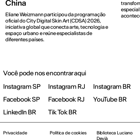
China
transfo
especial
Eliane Weizmann participou da programação
acontece
oficial do City Digital Skin Art (CDSA) 2026,
iniciativa global que conecta arte, tecnologia e
espaço urbano e reúne especialistas de
diferentes países.
Você pode nos encontrar aqui
Instagram SP
Instagram RJ
Instagram BR
Facebook SP
Facebook RJ
YouTube BR
LinkedIn BR
Tik Tok BR
Privacidade
Política de cookies
Biblioteca Luciano
Devià