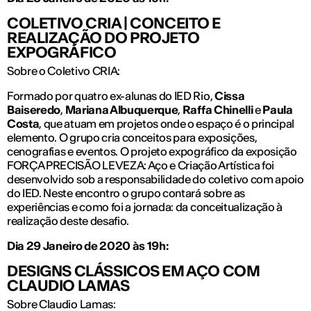
COLETIVO CRIA | CONCEITO E
REALIZAÇÃO DO PROJETO
EXPOGRÁFICO
Sobre o Coletivo CRIA:
Formado por quatro ex-alunas do IED Rio,
Cissa
Baiseredo
,
Mariana Albuquerque
,
Raffa Chinelli
e
Paula
Costa
, que atuam em projetos onde o espaço é o principal
elemento. O grupo cria conceitos para exposições,
cenografias e eventos. O projeto expográfico da exposição
FORÇA PRECISÃO LEVEZA: Aço e Criação Artística foi
desenvolvido sob a responsabilidade do coletivo com apoio
do IED. Neste encontro o grupo contará sobre as
experiências e como foi a jornada: da conceitualização à
realização deste desafio.
Dia 29 Janeiro de 2020 às 19h:
DESIGNS CLÁSSICOS EM AÇO
COM
CLAUDIO LAMAS
Sobre Claudio Lamas: