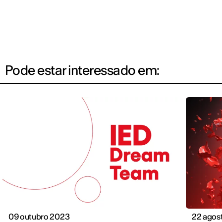
Pode estar interessado em:
09 outubro 2023
22 agos