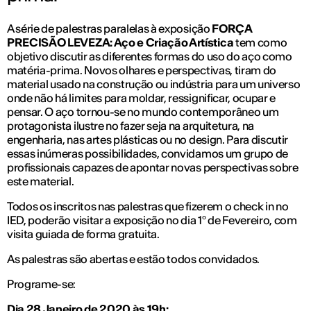
A série de palestras paralelas à exposição
FORÇA
PRECISÃO LEVEZA: Aço e Criação Artística
tem como
objetivo discutir as diferentes formas do uso do aço como
matéria-prima. Novos olhares e perspectivas, tiram do
material usado na construção ou indústria para um universo
onde não há limites para moldar, ressignificar, ocupar e
pensar. O aço tornou-se no mundo contemporâneo um
protagonista ilustre no fazer seja na arquitetura, na
engenharia, nas artes plásticas ou no design. Para discutir
essas inúmeras possibilidades, convidamos um grupo de
profissionais capazes de apontar novas perspectivas sobre
este material.
Todos os inscritos nas palestras que fizerem o check in no
IED, poderão visitar a exposição no dia 1º de Fevereiro, com
visita guiada de forma gratuita.
As palestras são abertas e estão todos convidados.
Programe-se:
Dia 28 Janeiro de 2020 às 19h: