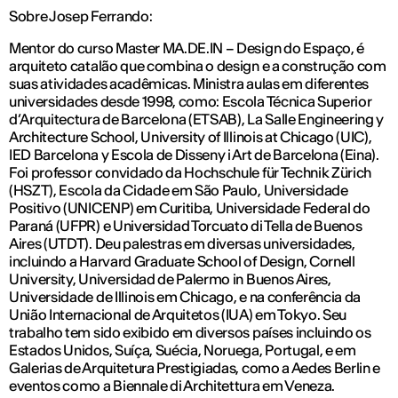
Sobre Josep Ferrando:
Mentor do curso Master MA.DE.IN – Design do Espaço, é
arquiteto catalão que combina o design e a construção com
suas atividades acadêmicas. Ministra aulas em diferentes
universidades desde 1998, como: Escola Técnica Superior
d’Arquitectura de Barcelona (ETSAB), La Salle Engineering y
Architecture School, University of Illinois at Chicago (UIC),
IED Barcelona y Escola de Disseny i Art de Barcelona (Eina).
Foi professor convidado da Hochschule für Technik Zürich
(HSZT), Escola da Cidade em São Paulo, Universidade
Positivo (UNICENP) em Curitiba, Universidade Federal do
Paraná (UFPR) e Universidad Torcuato di Tella de Buenos
Aires (UTDT). Deu palestras em diversas universidades,
incluindo a Harvard Graduate School of Design, Cornell
University, Universidad de Palermo in Buenos Aires,
Universidade de Illinois em Chicago, e na conferência da
União Internacional de Arquitetos (IUA) em Tokyo. Seu
trabalho tem sido exibido em diversos países incluindo os
Estados Unidos, Suíça, Suécia, Noruega, Portugal, e em
Galerias de Arquitetura Prestigiadas, como a Aedes Berlin e
eventos como a Biennale di Architettura em Veneza.