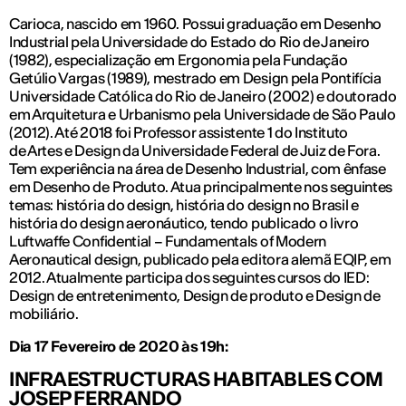
Carioca, nascido em 1960. Possui graduação em Desenho
Industrial pela Universidade do Estado do Rio de Janeiro
(1982), especialização em Ergonomia pela Fundação
Getúlio Vargas (1989), mestrado em Design pela Pontifícia
Universidade Católica do Rio de Janeiro (2002) e doutorado
em Arquitetura e Urbanismo pela Universidade de São Paulo
(2012). Até 2018 foi Professor assistente 1 do Instituto
de Artes e Design da Universidade Federal de Juiz de Fora.
Tem experiência na área de Desenho Industrial, com ênfase
em Desenho de Produto. Atua principalmente nos seguintes
temas: história do design, história do design no Brasil e
história do design aeronáutico, tendo publicado o livro
Luftwaffe Confidential – Fundamentals of Modern
Aeronautical design, publicado pela editora alemã EQIP, em
2012. Atualmente participa dos seguintes cursos do IED:
Design de entretenimento, Design de produto e Design de
mobiliário.
Dia 17 Fevereiro de 2020 às 19h:
INFRAESTRUCTURAS HABITABLES COM
JOSEP FERRANDO