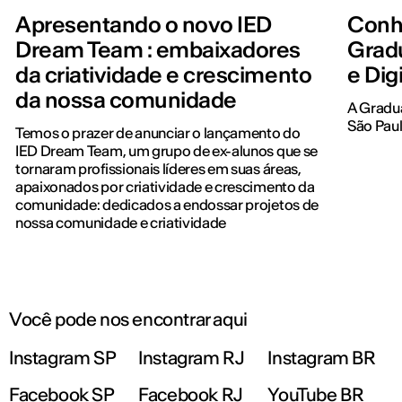
Apresentando o novo IED
Conh
Dream Team : embaixadores
Grad
da criatividade e crescimento
e Dig
da nossa comunidade
A Gradua
São Paulo
Temos o prazer de anunciar o lançamento do
IED Dream Team, um grupo de ex-alunos que se
tornaram profissionais líderes em suas áreas,
apaixonados por criatividade e crescimento da
comunidade: dedicados a endossar projetos de
nossa comunidade e criatividade
Você pode nos encontrar aqui
Instagram SP
Instagram RJ
Instagram BR
Facebook SP
Facebook RJ
YouTube BR