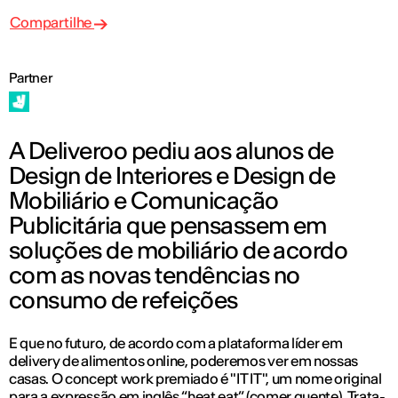
Compartilhe
Partner
A Deliveroo pediu aos alunos de
Design de Interiores e Design de
Mobiliário e Comunicação
Publicitária que pensassem em
soluções de mobiliário de acordo
com as novas tendências no
consumo de refeições
E que no futuro, de acordo com a plataforma líder em
delivery de alimentos online, poderemos ver em nossas
casas. O concept work premiado é "IT IT", um nome original
para a expressão em inglês “heat eat” (comer quente). Trata-