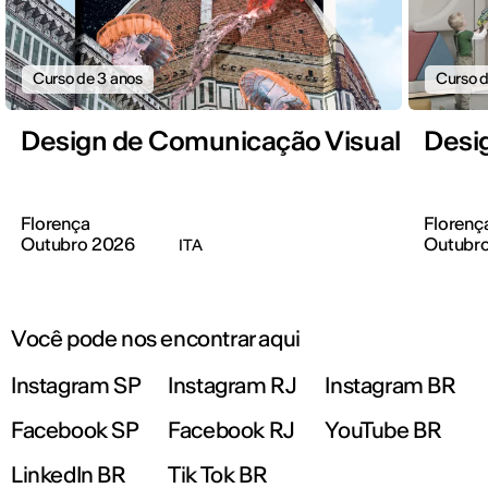
Curso de 3 anos
Curso d
Design de Comunicação Visual
Desig
Florença
Florenç
Outubro 2026
Outubr
ITA
Você pode nos encontrar aqui
Instagram SP
Instagram RJ
Instagram BR
Facebook SP
Facebook RJ
YouTube BR
LinkedIn BR
Tik Tok BR