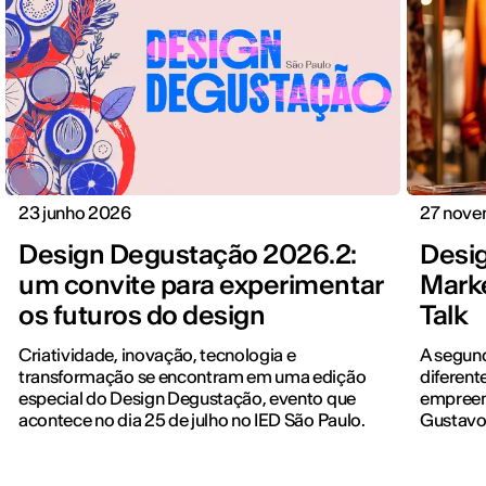
23 junho 2026
27 nov
Design Degustação 2026.2:
Desig
um convite para experimentar
Marke
os futuros do design
Talk
Criatividade, inovação, tecnologia e
A segund
transformação se encontram em uma edição
diferent
especial do Design Degustação, evento que
empreen
acontece no dia 25 de julho no IED São Paulo.
Gustavo