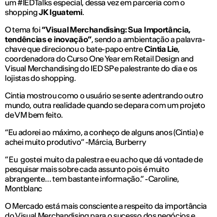
um #IEDTalks especial, dessa vez em parceria com o
shopping
JK Iguatemi
.
O tema foi
“Visual Merchandising: Sua Importância,
tendências e inovação”
, sendo a ambientação a palavra-
chave que direcionou o bate-papo entre
Cintia Lie
,
coordenadora do Curso One Year em Retail Design and
Visual Merchandising do IED SP e palestrante do dia e os
lojistas do shopping.
Cintia mostrou como o usuário se sente adentrando outro
mundo, outra realidade quando se depara com um projeto
de VM bem feito.
“Eu adorei ao máximo, a conheço de alguns anos (Cintia) e
achei muito produtivo” -Márcia, Burberry
” Eu gostei muito da palestra e eu acho que dá vontade de
pesquisar mais sobre cada assunto pois é muito
abrangente… tem bastante informação.” -Caroline,
Montblanc
O Mercado está mais consciente a respeito da importância
do Visual Merchandising para o sucesso dos negócios e