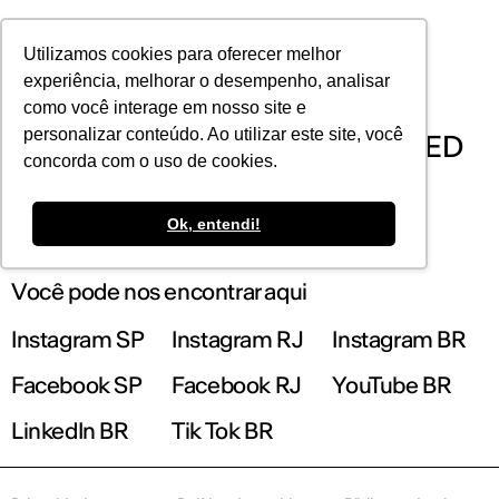
POR
Utilizamos cookies para oferecer melhor
experiência, melhorar o desempenho, analisar
como você interage em nosso site e
personalizar conteúdo. Ao utilizar este site, você
Cursos de Pós-Graduação no IED
concorda com o uso de cookies.
Rio
Ok, entendi!
Você pode nos encontrar aqui
Instagram SP
Instagram RJ
Instagram BR
Facebook SP
Facebook RJ
YouTube BR
LinkedIn BR
Tik Tok BR