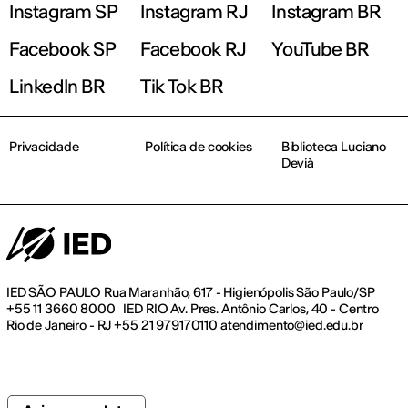
Instagram SP
Instagram RJ
Instagram BR
Facebook SP
Facebook RJ
YouTube BR
LinkedIn BR
Tik Tok BR
Privacidade
Política de cookies
Biblioteca Luciano
Devià
IED SÃO PAULO Rua Maranhão, 617 - Higienópolis São Paulo/SP
+55 11 3660 8000 IED RIO Av. Pres. Antônio Carlos, 40 - Centro
Rio de Janeiro - RJ +55 21 979170110 atendimento@ied.edu.br