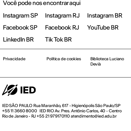
Você pode nos encontrar aqui
Instagram SP
Instagram RJ
Instagram BR
Facebook SP
Facebook RJ
YouTube BR
LinkedIn BR
Tik Tok BR
Privacidade
Política de cookies
Biblioteca Luciano
Devià
IED SÃO PAULO Rua Maranhão, 617 - Higienópolis São Paulo/SP
+55 11 3660 8000 IED RIO Av. Pres. Antônio Carlos, 40 - Centro
Rio de Janeiro - RJ +55 21 979170110 atendimento@ied.edu.br