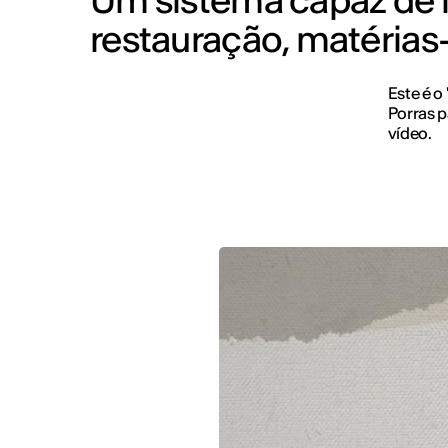
Um sistema capaz de inc
restauração, matérias
Este é o
Porras p
vídeo.