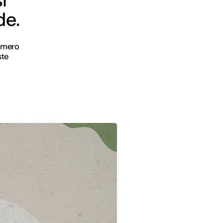
i
de.
Romero
ste