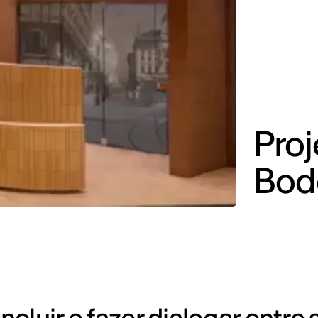
Proj
Bod