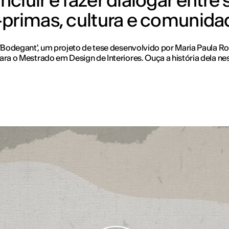
luir e fazer dialogar entre s
-primas, cultura e comunida
 'Bodegant', um projeto de tese desenvolvido por Maria Paula 
ara o Mestrado em Design de Interiores. Ouça a história dela ne