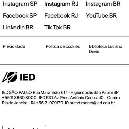
Instagram SP
Instagram RJ
Instagram BR
Facebook SP
Facebook RJ
YouTube BR
LinkedIn BR
Tik Tok BR
Privacidade
Política de cookies
Biblioteca Luciano
Devià
IED SÃO PAULO Rua Maranhão, 617 - Higienópolis São Paulo/SP
+55 11 3660 8000 IED RIO Av. Pres. Antônio Carlos, 40 - Centro
Rio de Janeiro - RJ +55 21 979170110 atendimento@ied.edu.br