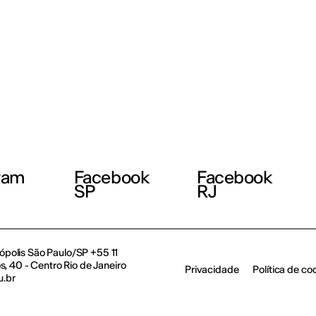
ram
Facebook
Facebook
SP
RJ
polis São Paulo/SP +55 11
, 40 - Centro Rio de Janeiro
Privacidade
Política de co
u.br