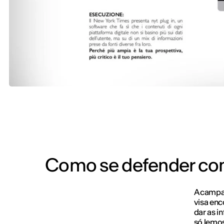
Como se defender con
A campan
visa enc
dar as i
só lemos