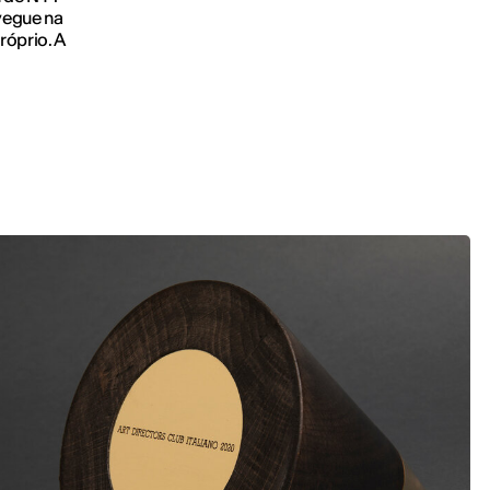
vegue na
róprio. A