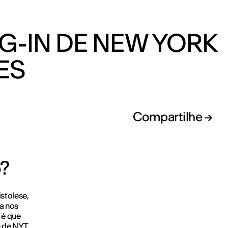
G-IN DE NEW YORK
ES
Compartilhe
o?
stolese,
a nos
 é que
n de NYT