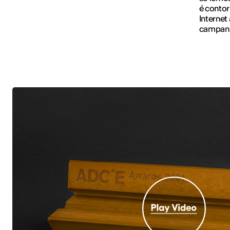
é contor
Internet
campanh