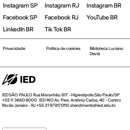
Instagram SP
Instagram RJ
Instagram BR
Facebook SP
Facebook RJ
YouTube BR
LinkedIn BR
Tik Tok BR
Privacidade
Política de cookies
Biblioteca Luciano
Devià
IED SÃO PAULO Rua Maranhão, 617 - Higienópolis São Paulo/SP
+55 11 3660 8000 IED RIO Av. Pres. Antônio Carlos, 40 - Centro
Rio de Janeiro - RJ +55 21 979170110 atendimento@ied.edu.br