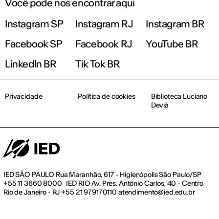
Você pode nos encontrar aqui
Instagram SP
Instagram RJ
Instagram BR
Facebook SP
Facebook RJ
YouTube BR
LinkedIn BR
Tik Tok BR
Privacidade
Política de cookies
Biblioteca Luciano
Devià
IED SÃO PAULO Rua Maranhão, 617 - Higienópolis São Paulo/SP
+55 11 3660 8000 IED RIO Av. Pres. Antônio Carlos, 40 - Centro
Rio de Janeiro - RJ +55 21 979170110 atendimento@ied.edu.br