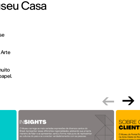
useu Casa
se
 Arte
muito
papel.