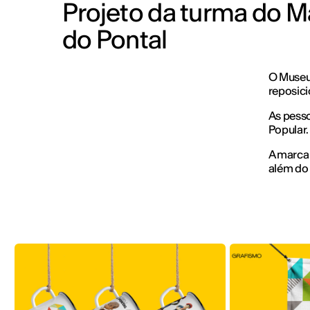
Projeto da turma do 
do Pontal
O Museu
reposici
As pesso
Popular.
A marca 
além do 