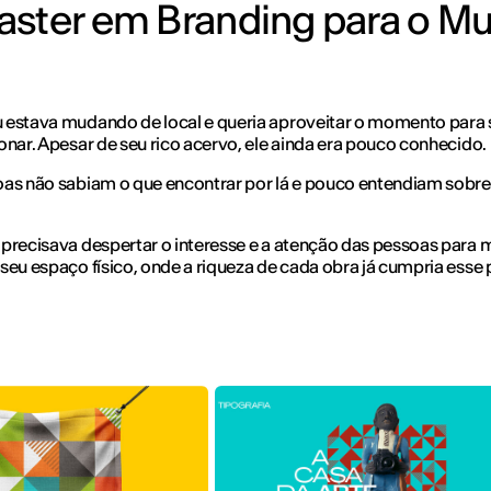
Master em Branding para o M
 estava mudando de local e queria aproveitar o momento para 
onar. Apesar de seu rico acervo, ele ainda era pouco conhecido.
as não sabiam o que encontrar por lá e pouco entendiam sobre
precisava despertar o interesse e a atenção das pessoas para 
seu espaço físico, onde a riqueza de cada obra já cumpria esse 