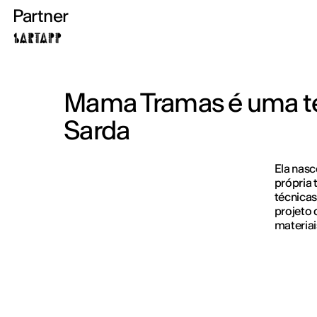
Partner
Mama Tramas é uma tes
Sarda
Ela nasc
própria 
técnicas
projeto 
materiai