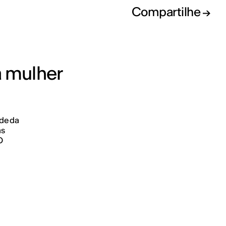
Compartilhe
a mulher
ade da
as
O