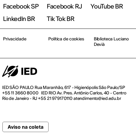
Facebook SP
Facebook RJ
YouTube BR
LinkedIn BR
Tik Tok BR
Privacidade
Política de cookies
Biblioteca Luciano
Devià
IED SÃO PAULO Rua Maranhão, 617 - Higienópolis São Paulo/SP
+55 11 3660 8000 IED RIO Av. Pres. Antônio Carlos, 40 - Centro
Rio de Janeiro - RJ +55 21 979170110 atendimento@ied.edu.br
Aviso na coleta