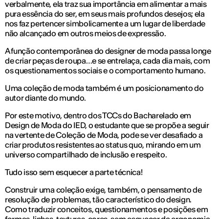
verbalmente, ela traz sua importância em alimentar a mais
pura essência do ser, em seus mais profundos desejos; ela
nos faz pertencer simbolicamente a um lugar de liberdade
não alcançado em outros meios de expressão.
A função contemporânea do designer de moda passa longe
de criar peças de roupa…e se entrelaça, cada dia mais, com
os questionamentos sociais e o comportamento humano.
Uma coleção de moda também é um posicionamento do
autor diante do mundo.
Por este motivo, dentro dos TCCs do Bacharelado em
Design de Moda do IED, o estudante que se propõe a seguir
na vertente de Coleção de Moda, pode se ver desafiado a
criar produtos resistentes ao status quo, mirando em um
universo compartilhado de inclusão e respeito.
Tudo isso sem esquecer a parte técnica!
Construir uma coleção exige, também, o pensamento de
resolução de problemas, tão característico do design.
Como traduzir conceitos, questionamentos e posições em
formas, linhas, texturas, cores, sem esquecer da ergonomia,