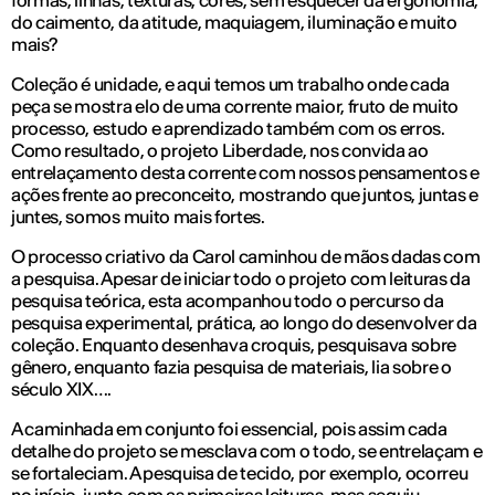
do caimento, da atitude, maquiagem, iluminação e muito
mais?
Coleção é unidade, e aqui temos um trabalho onde cada
peça se mostra elo de uma corrente maior, fruto de muito
processo, estudo e aprendizado também com os erros.
Como resultado, o projeto Liberdade, nos convida ao
entrelaçamento desta corrente com nossos pensamentos e
ações frente ao preconceito, mostrando que juntos, juntas e
juntes, somos muito mais fortes.
O processo criativo da Carol caminhou de mãos dadas com
a pesquisa. Apesar de iniciar todo o projeto com leituras da
pesquisa teórica, esta acompanhou todo o percurso da
pesquisa experimental, prática, ao longo do desenvolver da
coleção. Enquanto desenhava croquis, pesquisava sobre
gênero, enquanto fazia pesquisa de materiais, lia sobre o
século XIX….
A caminhada em conjunto foi essencial, pois assim cada
detalhe do projeto se mesclava com o todo, se entrelaçam e
se fortaleciam. A pesquisa de tecido, por exemplo, ocorreu
no início, junto com as primeiras leituras, mas seguiu