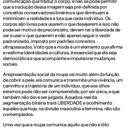
comunicação que traduz o corpo, e não se pode permitir
que a tradução dessa imagem seja pré-definida por
conceitos conservadores binários e que diminuam e
minimizem a realidade e a luta que cada indivíduo. Os
corpos são livres para usarem o que desejarem e isso não
pode ser motivo de preconceito, devem ter a liberdade de
ser e usar o que quiserem e não apenas seguir o vestir
padronizado, imposto por padrões conceitos
ultrapassados. Visto que a moda é um elemento que afirma
e reafirma identidades e culturas, é essencial que ela seja
democrática e que acompanhe e impulsione mudanças
sociais.
A representação social da roupa vai muito além da função
de cobrir a pele, ela comunica e transmite uma vivência, um
caminho e a trajetória de um indivíduo, que aos olhos
externos pode não ser compreendida, por ser única, e que
também não deve ser julgada. A quebra real da
segmentação binária trará LIBERDADE e acolhimento
àqueles que hoje, na divisão masculina e feminina, não são
contemplados.
Uma vez que a roupa comunica aquilo que não é dito