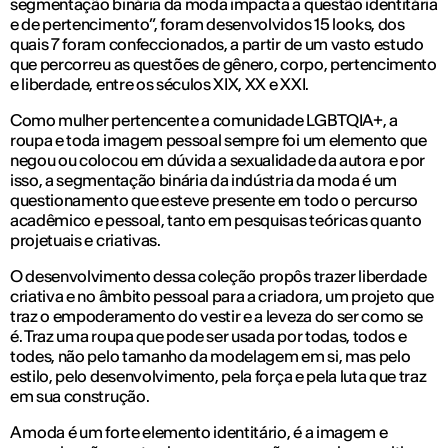
segmentação binária da moda impacta a questão identitária
e de pertencimento”, foram desenvolvidos 15 looks, dos
quais 7 foram confeccionados, a partir de um vasto estudo
que percorreu as questões de gênero, corpo, pertencimento
e liberdade, entre os séculos XIX, XX e XXI.
Como mulher pertencente a comunidade LGBTQIA+, a
roupa e toda imagem pessoal sempre foi um elemento que
negou ou colocou em dúvida a sexualidade da autora e por
isso, a segmentação binária da indústria da moda é um
questionamento que esteve presente em todo o percurso
acadêmico e pessoal, tanto em pesquisas teóricas quanto
projetuais e criativas.
O desenvolvimento dessa coleção propôs trazer liberdade
criativa e no âmbito pessoal para a criadora, um projeto que
traz o empoderamento do vestir e a leveza do ser como se
é. Traz uma roupa que pode ser usada por todas, todos e
todes, não pelo tamanho da modelagem em si, mas pelo
estilo, pelo desenvolvimento, pela força e pela luta que traz
em sua construção.
A moda é um forte elemento identitário, é a imagem e