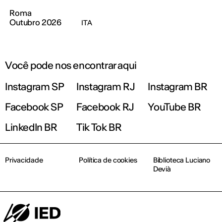
Roma
Outubro 2026
ITA
Você pode nos encontrar aqui
Instagram SP
Instagram RJ
Instagram BR
Facebook SP
Facebook RJ
YouTube BR
LinkedIn BR
Tik Tok BR
Privacidade
Política de cookies
Biblioteca Luciano
Devià