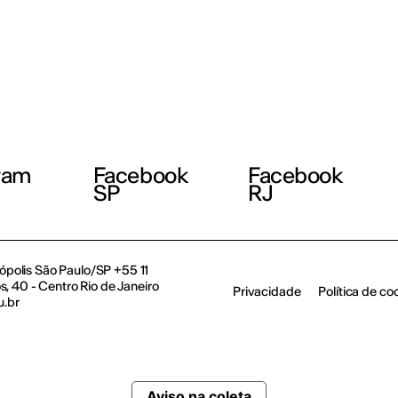
ram
Facebook
Facebook
SP
RJ
polis São Paulo/SP +55 11
, 40 - Centro Rio de Janeiro
Privacidade
Política de co
u.br
Aviso na coleta