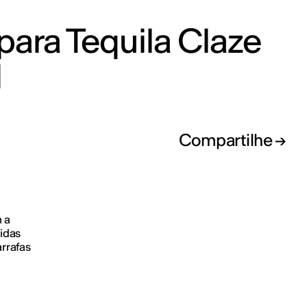
para Tequila Claze
l
Compartilhe
 a
idas
rrafas