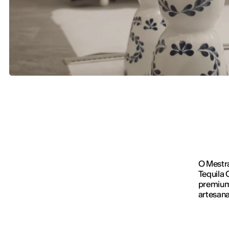
O Mestra
Tequila
premium
artesana