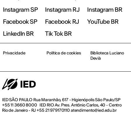
Instagram SP
Instagram RJ
Instagram BR
Facebook SP
Facebook RJ
YouTube BR
LinkedIn BR
Tik Tok BR
Privacidade
Política de cookies
Biblioteca Luciano
Devià
IED SÃO PAULO Rua Maranhão, 617 - Higienópolis São Paulo/SP
+55 11 3660 8000 IED RIO Av. Pres. Antônio Carlos, 40 - Centro
Rio de Janeiro - RJ +55 21 979170110 atendimento@ied.edu.br