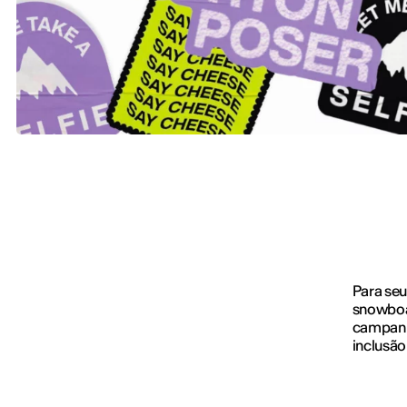
Para seu
snowboa
campanh
inclusão