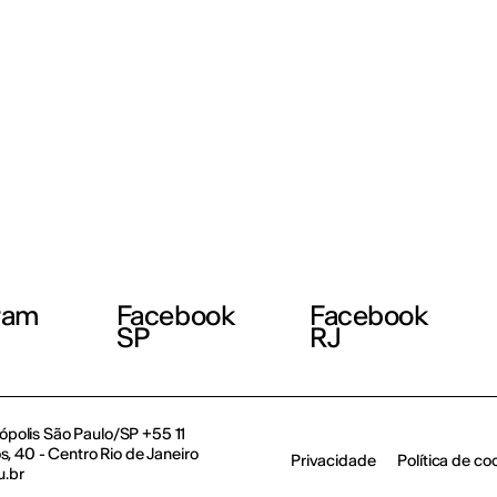
ram
Facebook
Facebook
SP
RJ
polis São Paulo/SP +55 11
, 40 - Centro Rio de Janeiro
Privacidade
Política de co
u.br