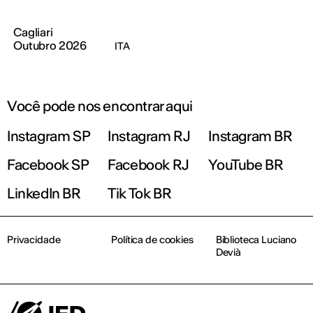
Cagliari
Outubro 2026
ITA
Você pode nos encontrar aqui
Instagram SP
Instagram RJ
Instagram BR
Facebook SP
Facebook RJ
YouTube BR
LinkedIn BR
Tik Tok BR
Privacidade
Política de cookies
Biblioteca Luciano
Devià