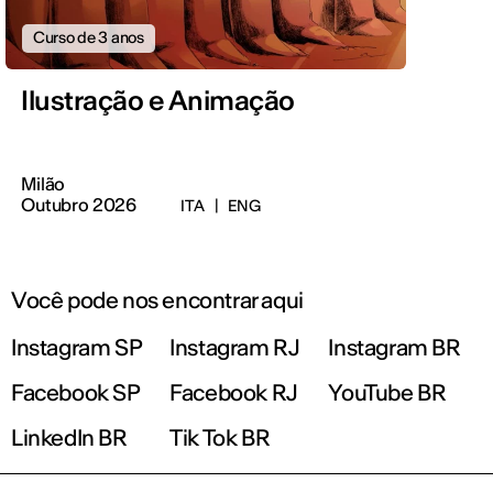
Curso de 3 anos
Ilustração e Animação
Milão
Outubro 2026
ITA
|
ENG
Você pode nos encontrar aqui
Instagram SP
Instagram RJ
Instagram BR
Facebook SP
Facebook RJ
YouTube BR
LinkedIn BR
Tik Tok BR