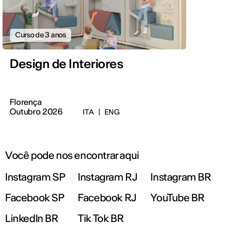
Curso de 3 anos
Design de Interiores
Florença
Outubro 2026
ITA
|
ENG
Você pode nos encontrar aqui
Instagram SP
Instagram RJ
Instagram BR
Facebook SP
Facebook RJ
YouTube BR
LinkedIn BR
Tik Tok BR