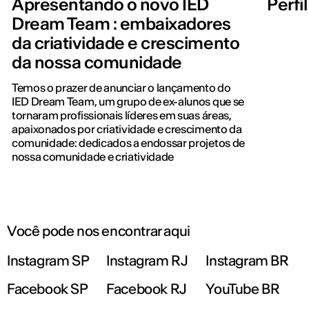
Apresentando o novo IED
Perfil
Dream Team : embaixadores
da criatividade e crescimento
da nossa comunidade
Temos o prazer de anunciar o lançamento do
IED Dream Team, um grupo de ex-alunos que se
tornaram profissionais líderes em suas áreas,
apaixonados por criatividade e crescimento da
comunidade: dedicados a endossar projetos de
nossa comunidade e criatividade
Você pode nos encontrar aqui
Instagram SP
Instagram RJ
Instagram BR
Facebook SP
Facebook RJ
YouTube BR