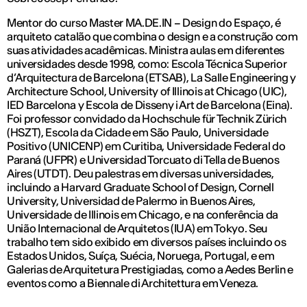
Mentor do curso Master MA.DE.IN – Design do Espaço, é
arquiteto catalão que combina o design e a construção com
suas atividades acadêmicas. Ministra aulas em diferentes
universidades desde 1998, como: Escola Técnica Superior
d’Arquitectura de Barcelona (ETSAB), La Salle Engineering y
Architecture School, University of Illinois at Chicago (UIC),
IED Barcelona y Escola de Disseny i Art de Barcelona (Eina).
Foi professor convidado da Hochschule für Technik Zürich
(HSZT), Escola da Cidade em São Paulo, Universidade
Positivo (UNICENP) em Curitiba, Universidade Federal do
Paraná (UFPR) e Universidad Torcuato di Tella de Buenos
Aires (UTDT). Deu palestras em diversas universidades,
incluindo a Harvard Graduate School of Design, Cornell
University, Universidad de Palermo in Buenos Aires,
Universidade de Illinois em Chicago, e na conferência da
União Internacional de Arquitetos (IUA) em Tokyo. Seu
trabalho tem sido exibido em diversos países incluindo os
Estados Unidos, Suíça, Suécia, Noruega, Portugal, e em
Galerias de Arquitetura Prestigiadas, como a Aedes Berlin e
eventos como a Biennale di Architettura em Veneza.