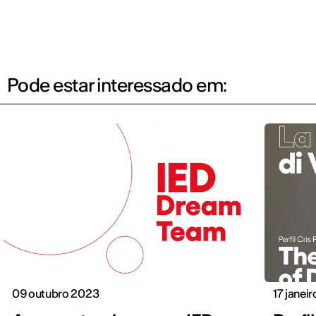
Pode estar interessado em:
09 outubro 2023
17 janei