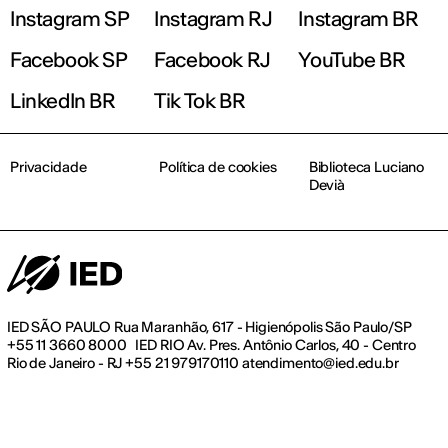
Instagram SP
Instagram RJ
Instagram BR
Facebook SP
Facebook RJ
YouTube BR
LinkedIn BR
Tik Tok BR
Privacidade
Política de cookies
Biblioteca Luciano
Devià
IED SÃO PAULO Rua Maranhão, 617 - Higienópolis São Paulo/SP
+55 11 3660 8000 IED RIO Av. Pres. Antônio Carlos, 40 - Centro
Rio de Janeiro - RJ +55 21 979170110 atendimento@ied.edu.br