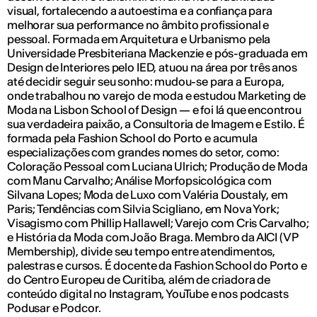
visual, fortalecendo a autoestima e a confiança para
melhorar sua performance no âmbito profissional e
pessoal. Formada em Arquitetura e Urbanismo pela
Universidade Presbiteriana Mackenzie e pós-graduada em
Design de Interiores pelo IED, atuou na área por três anos
até decidir seguir seu sonho: mudou-se para a Europa,
onde trabalhou no varejo de moda e estudou Marketing de
Moda na Lisbon School of Design — e foi lá que encontrou
sua verdadeira paixão, a Consultoria de Imagem e Estilo. É
formada pela Fashion School do Porto e acumula
especializações com grandes nomes do setor, como:
Coloração Pessoal com Luciana Ulrich; Produção de Moda
com Manu Carvalho; Análise Morfopsicológica com
Silvana Lopes; Moda de Luxo com Valéria Doustaly, em
Paris; Tendências com Silvia Scigliano, em Nova York;
Visagismo com Phillip Hallawell; Varejo com Cris Carvalho;
e História da Moda com João Braga. Membro da AICI (VP
Membership), divide seu tempo entre atendimentos,
palestras e cursos. É docente da Fashion School do Porto e
do Centro Europeu de Curitiba, além de criadora de
conteúdo digital no Instagram, YouTube e nos podcasts
Podusar
e
Podcor
.