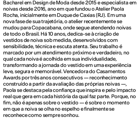
Bacharel em Design de Moda desde 2015 e especialista em
noivas desde 2016, ano em que fundou o Atelier Paola
Rocha, inicialmente em Duque de Caxias (RJ). Em uma
nova fase de sua trajetória, o atelier recentemente se
mudou para Copacabana, onde segue atendendo noivas
de todo o Brasil. Há 10 anos, dedica-se à criação de
vestidos de noiva sob medida, desenvolvidos com
sensibilidade, técnica e escuta atenta. Seu trabalho é
marcado por um atendimento próximo e verdadeiro, no
qual cada noiva é acolhida em sua individualidade,
transformando a jornada do vestido em uma experiência
leve, segura e memorável. Vencedora do Casamentos
Awards por três anos consecutivos — reconhecimento
construído a partir da avaliação das próprias noivas —,
Paola se destaca pela confiança que inspira e pelo impacto
real que gera em cada história da qual faz parte. Porque, no
fim, não é apenas sobre o vestido — é sobre o momento
em que a noiva se olha no espelho e finalmente se
reconhece como sempre sonhou.