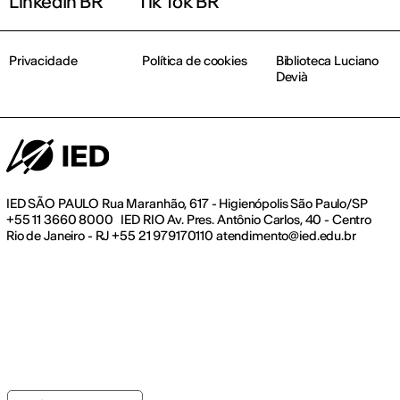
LinkedIn BR
Tik Tok BR
Privacidade
Política de cookies
Biblioteca Luciano
Devià
IED SÃO PAULO Rua Maranhão, 617 - Higienópolis São Paulo/SP
+55 11 3660 8000 IED RIO Av. Pres. Antônio Carlos, 40 - Centro
Rio de Janeiro - RJ +55 21 979170110 atendimento@ied.edu.br