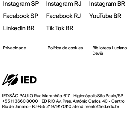
Instagram SP
Instagram RJ
Instagram BR
Facebook SP
Facebook RJ
YouTube BR
LinkedIn BR
Tik Tok BR
Privacidade
Política de cookies
Biblioteca Luciano
Devià
IED SÃO PAULO Rua Maranhão, 617 - Higienópolis São Paulo/SP
+55 11 3660 8000 IED RIO Av. Pres. Antônio Carlos, 40 - Centro
Rio de Janeiro - RJ +55 21 979170110 atendimento@ied.edu.br