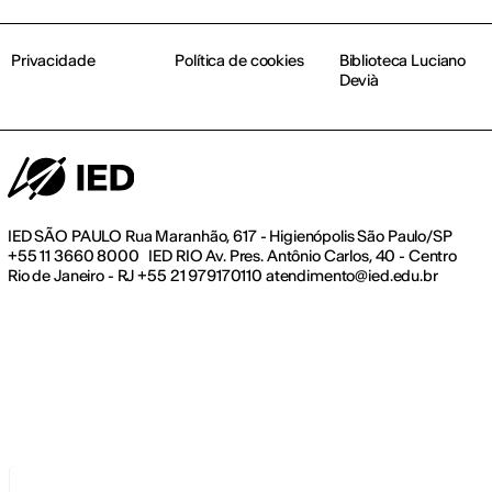
Privacidade
Política de cookies
Biblioteca Luciano
Devià
IED SÃO PAULO Rua Maranhão, 617 - Higienópolis São Paulo/SP
+55 11 3660 8000 IED RIO Av. Pres. Antônio Carlos, 40 - Centro
Rio de Janeiro - RJ +55 21 979170110 atendimento@ied.edu.br
Aviso na coleta