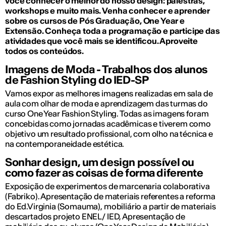
você conhecer o melhor do nosso design: palestras,
workshops e muito mais. Venha conhecer e aprender
sobre os cursos de Pós Graduação, One Year e
Extensão. Conheça toda a programação e participe das
atividades que você mais se identificou. Aproveite
todos os conteúdos.
Imagens de Moda - Trabalhos dos alunos
de Fashion Styling do IED-SP
Vamos expor as melhores imagens realizadas em sala de
aula com olhar de moda e aprendizagem das turmas do
curso One Year Fashion Styling. Todas as imagens foram
concebidas como jornadas acadêmicas e tiverem como
objetivo um resultado profissional, com olho na técnica e
na contemporaneidade estética.
Sonhar design, um design possível ou
como fazer as coisas de forma diferente
Exposição de experimentos de marcenaria colaborativa
(Fabriko). Apresentação de materiais referentes a reforma
do Ed.Virginia (Somauma), mobiliário a partir de materiais
descartados projeto ENEL/ IED, Apresentação de