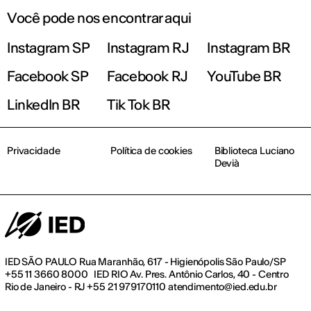
Você pode nos encontrar aqui
Instagram SP
Instagram RJ
Instagram BR
Facebook SP
Facebook RJ
YouTube BR
LinkedIn BR
Tik Tok BR
Privacidade
Política de cookies
Biblioteca Luciano
Devià
IED SÃO PAULO Rua Maranhão, 617 - Higienópolis São Paulo/SP
+55 11 3660 8000 IED RIO Av. Pres. Antônio Carlos, 40 - Centro
Rio de Janeiro - RJ +55 21 979170110 atendimento@ied.edu.br