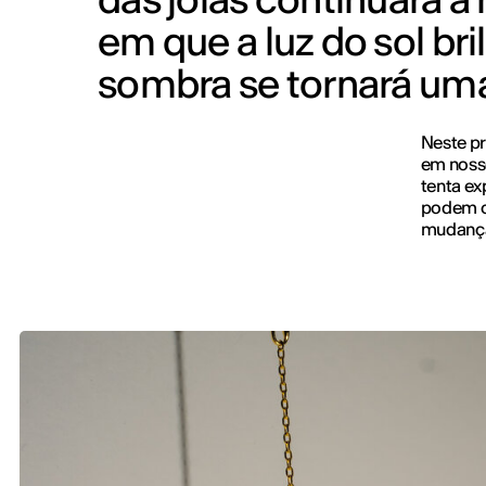
em que a luz do sol bri
sombra se tornará uma
Neste pr
em noss
tenta ex
podem o
mudanças