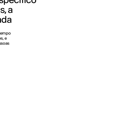
s, a
ada
 tempo
s, e
essoas