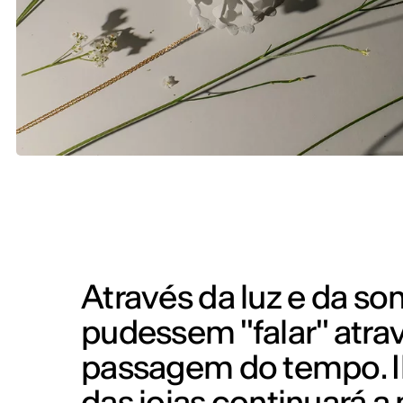
Através da luz e da so
pudessem "falar" atravé
passagem do tempo. Il
das joias continuará 