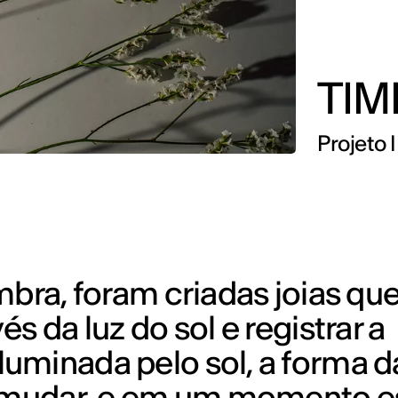
TIM
Projeto 
mbra, foram criadas joias qu
s da luz do sol e registrar a
uminada pelo sol, a forma 
a mudar, e em um momento e