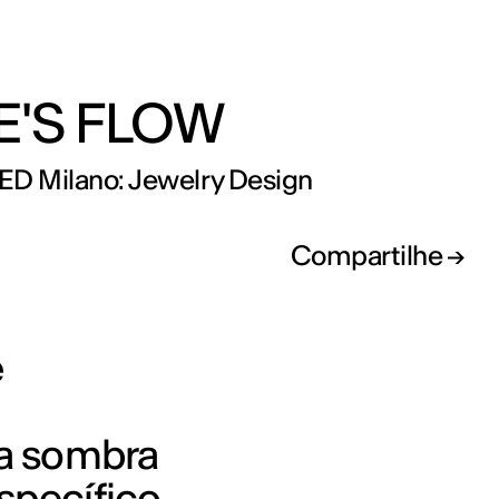
E'S FLOW
IED Milano: Jewelry Design
Compartilhe
e
da sombra
specífico