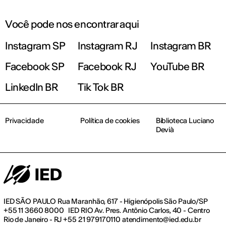
Você pode nos encontrar aqui
Instagram SP
Instagram RJ
Instagram BR
Facebook SP
Facebook RJ
YouTube BR
LinkedIn BR
Tik Tok BR
Privacidade
Política de cookies
Biblioteca Luciano
Devià
IED SÃO PAULO Rua Maranhão, 617 - Higienópolis São Paulo/SP
+55 11 3660 8000 IED RIO Av. Pres. Antônio Carlos, 40 - Centro
Rio de Janeiro - RJ +55 21 979170110 atendimento@ied.edu.br