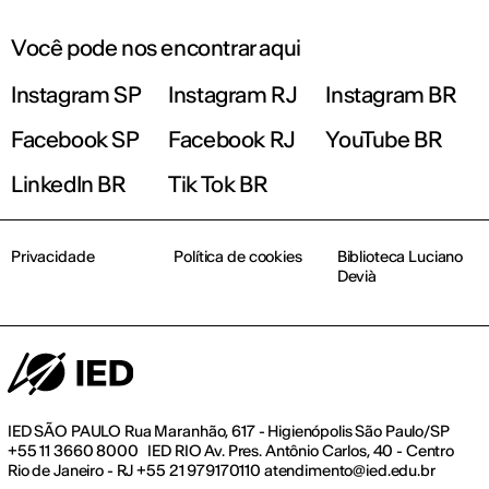
Você pode nos encontrar aqui
Instagram SP
Instagram RJ
Instagram BR
Facebook SP
Facebook RJ
YouTube BR
LinkedIn BR
Tik Tok BR
Privacidade
Política de cookies
Biblioteca Luciano
Devià
IED SÃO PAULO Rua Maranhão, 617 - Higienópolis São Paulo/SP
+55 11 3660 8000 IED RIO Av. Pres. Antônio Carlos, 40 - Centro
Rio de Janeiro - RJ +55 21 979170110 atendimento@ied.edu.br