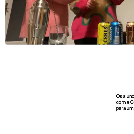
Os alun
com a C
para um