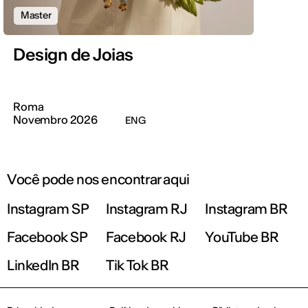
Master
Design de Joias
Roma
Novembro 2026
ENG
Você pode nos encontrar aqui
Instagram SP
Instagram RJ
Instagram BR
Facebook SP
Facebook RJ
YouTube BR
LinkedIn BR
Tik Tok BR