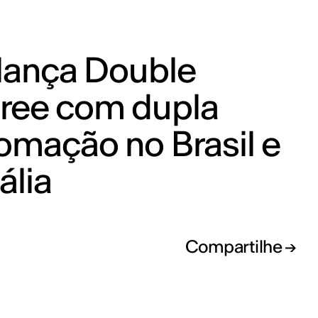
 lança Double
ree com dupla
omação no Brasil e
tália
Compartilhe