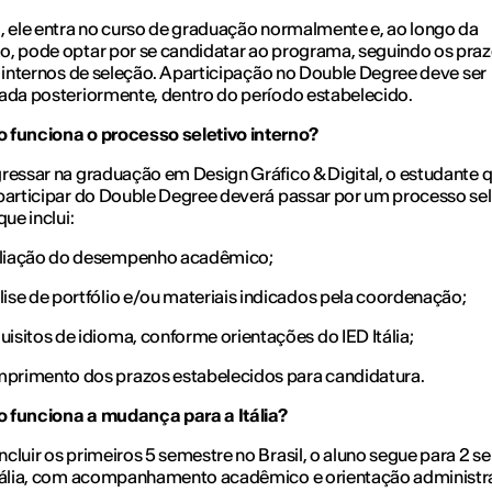
, ele entra no curso de graduação normalmente e, ao longo da
, pode optar por se candidatar ao programa, seguindo os praz
s internos de seleção. A participação no Double Degree deve ser
ada posteriormente, dentro do período estabelecido.
 funciona o processo seletivo interno?
ressar na graduação em Design Gráfico & Digital, o estudante 
participar do Double Degree deverá passar por um processo sel
que inclui:
liação do desempenho acadêmico;
lise de portfólio e/ou materiais indicados pela coordenação;
isitos de idioma, conforme orientações do IED Itália;
primento dos prazos estabelecidos para candidatura.
 funciona a mudança para a Itália?
cluir os primeiros 5 semestre no Brasil, o aluno segue para 2 
Itália, com acompanhamento acadêmico e orientação administra