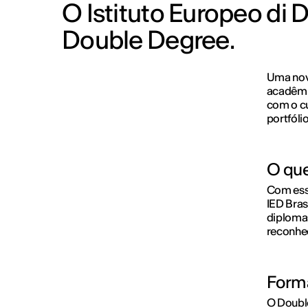
O Istituto Europeo di 
Double Degree.
Uma nov
acadêmic
com o cu
portfólio
O que
Com esse
IED Bras
diplomas
reconhec
Forma
O Double