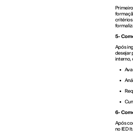
Primeiro
formação
critério
formaliz
5- Como
Após ing
desejar 
interno, 
Ava
Aná
Requ
Cum
6- Como
Após con
no IED 