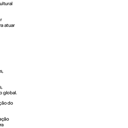
ultural
r
ra atuar
s,
s,
o global.
ação do
nação
ra