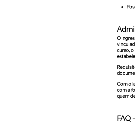
Poss
Admi
O ingres
vinculad
curso, o
estabel
Requisit
documen
Com o la
com a fo
quem des
FAQ 