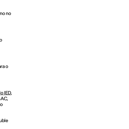
ano no
so
ra o
do IED
,
BAC,
ão
uble