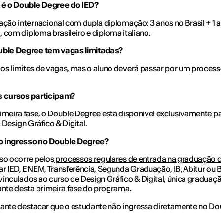
e é o Double Degree do IED?
ação internacional com dupla diplomação: 3 anos no Brasil + 1 
ia, com diploma brasileiro e diploma italiano.
uble Degree tem vagas limitadas?
s limites de vagas, mas o aluno deverá passar por um proces
s cursos participam?
imeira fase, o Double Degree está disponível exclusivamente pa
 Design Gráfico & Digital.
 ingresso no Double Degree?
so ocorre pelos
processos regulares de entrada na graduação 
ar IED, ENEM, Transferência, Segunda Graduação, IB, Abitur ou 
inculados ao curso de Design Gráfico & Digital, única graduaç
ante desta primeira fase do programa.
ante destacar que o estudante não ingressa diretamente no Do