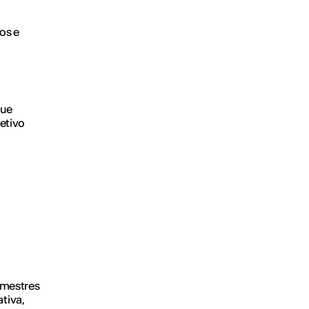
os e
que
etivo
semestres
tiva,