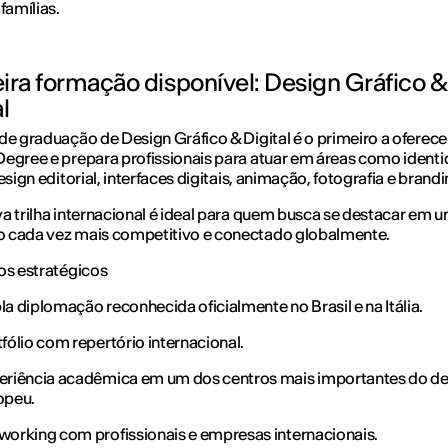
famílias.
ira formação disponível: Design Gráfico &
l
de graduação de Design Gráfico & Digital é o primeiro a oferece
egree e prepara profissionais para atuar em áreas como ident
esign editorial, interfaces digitais, animação, fotografia e brandi
a trilha internacional é ideal para quem busca se destacar em 
 cada vez mais competitivo e conectado globalmente.
os estratégicos
a diplomação reconhecida oficialmente no Brasil e na Itália.
fólio com repertório internacional.
eriência acadêmica em um dos centros mais importantes do de
opeu.
working com profissionais e empresas internacionais.