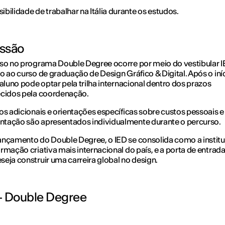
ibilidade de trabalhar na Itália durante os estudos.
ssão
so no programa Double Degree ocorre por meio do vestibular I
o ao curso de graduação de Design Gráfico & Digital. Após o iní
 aluno pode optar pela trilha internacional dentro dos prazos
ecidos pela coordenação.
os adicionais e orientações específicas sobre custos pessoais e
tação são apresentados individualmente durante o percurso.
nçamento do Double Degree, o IED se consolida como a instit
rmação criativa mais internacional do país, e a porta de entrad
eja construir uma carreira global no design.
– Double Degree