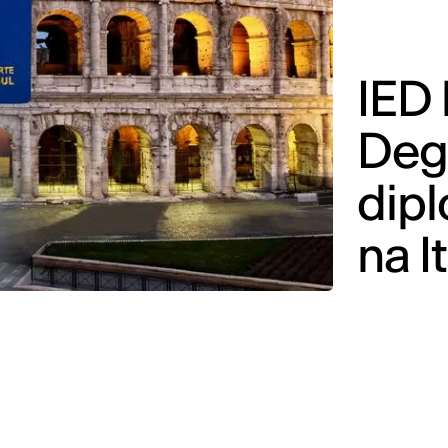
IED
Deg
dipl
na I