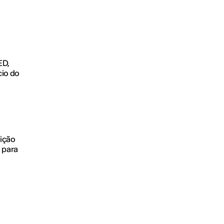
ED,
cio do
uição
a para