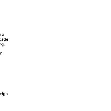
r o
idade
ng.
um
sign