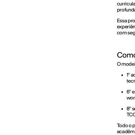
curricul
profund
Essa pr
experiên
com seg
Como
O modelo
1º 
tecn
6º 
wor
8º 
TCC
Todo o p
acadêmic