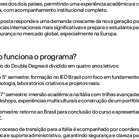
ares dos dois países, permitindo uma experiência acadêmica e c
a, com acompanhamento institucional completo.
oposta responde a uma demanda crescente da nova geração po
cias internacionais mais significativas e prepara o estudante pa
urança no mercado global, especialmente na Europa.
 funciona o programa?
 do Double Degree é dividido em quatro anos letivos:
ao 5º semestre: formação no IED Brasil com foco em fundamento
ologia, laboratórios criativos e projetos reais.
e 7º semestre: imersão acadêmica na Itália com trilhas avançada
kshops, experiências multiculturais e construção de um portfóli
semestre: retorno ao Brasil para conclusão do curso e apresent
.
rocesso de transição para a Itália é acompanhado por coorde
a e suporte administrativo, garantindo segurança e clareza pa