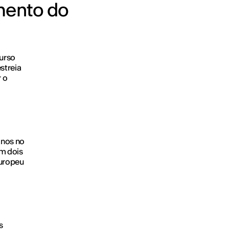
amento do
urso
streia
 o
anos no
om dois
europeu
s