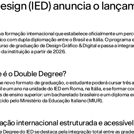
Design (IED) anuncia o lanç
a formação internacional que estabelece oficialmente um perc
o com dupla diplomação entre o Brasil e a Itália. O programa e
rso de graduação de Design Gráfico & Digital e passa a integrar
 da instituição a partir de 2026.
 é o Double Degree?
 novo formato de graduação, o estudante poderá cursar três 
il e um ano na unidade do IED em Roma, na Itália, e se formar c
 de ensino superior: um bacharelado brasileiro e um diploma 
ido pelo Ministério da Educação Italiano (MIUR).
ção internacional estruturada e acessível
 Degree do IED se destaca pela integração total entre as grade