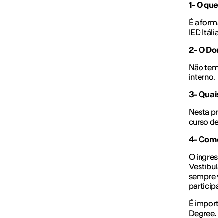
1- O qu
É a form
IED Itál
2- O Do
Não temo
interno.
3- Quai
Nesta pr
curso de
4- Como
O ingres
Vestibul
sempre v
particip
É import
Degree.