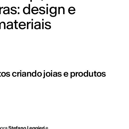
ras: design e
ateriais
s criando joias e produtos
sora
Stefano Leggieri
e