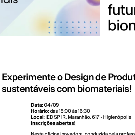
futu
biom
Experimente o Design de Produto
sustentáveis com biomateriais!
Data:
04/09
Horário:
das 15:00 às 16:30
Local:
IED SP | R. Maranhão, 617 - Higienópolis
Inscrições abertas!
Nesta oficina inovadora, conduzida pela profes