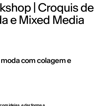
kshop | Croquis de
a e Mixed Media
 de moda com colagem e
om ideias, e dar forma a