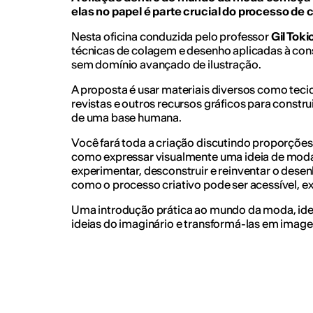
elas no papel é parte crucial do processo de 
Nesta oficina conduzida pelo professor
Gil Toki
técnicas de colagem e desenho aplicadas à co
sem domínio avançado de ilustração.
A proposta é usar materiais diversos como tecid
revistas e outros recursos gráficos para construi
de uma base humana.
Você fará toda a criação discutindo proporçõe
como expressar visualmente uma ideia de moda
experimentar, desconstruir e reinventar o des
como o processo criativo pode ser acessível, ex
Uma introdução prática ao mundo da moda, idea
ideias do imaginário e transformá-las em imagen