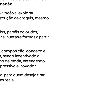
criação!
o
, você vai explorar
nstrução de croquis, mesmo
os, papéis coloridos,
r silhuetas e formas a partir
s, composição, conceito e
, sendo incentivado a
enho de moda, entendendo
pressivo e inovador.
l para quem deseja tirar
s reais.