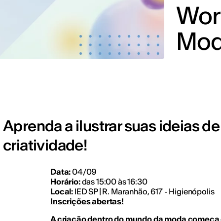
Wor
Mod
Aprenda a ilustrar suas ideias
criatividade!
Data:
04/09
Horário:
das 15:00 às 16:30
Local:
IED SP | R. Maranhão, 617 - Higienópolis
Inscrições abertas!
A criação dentro do mundo da moda começa c