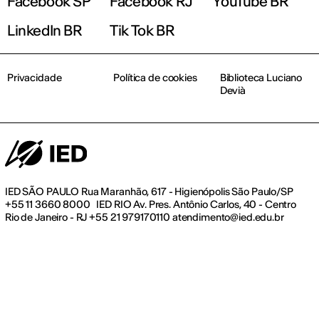
Facebook SP
Facebook RJ
YouTube BR
LinkedIn BR
Tik Tok BR
Privacidade
Política de cookies
Biblioteca Luciano
Devià
IED SÃO PAULO Rua Maranhão, 617 - Higienópolis São Paulo/SP
+55 11 3660 8000 IED RIO Av. Pres. Antônio Carlos, 40 - Centro
Rio de Janeiro - RJ +55 21 979170110 atendimento@ied.edu.br