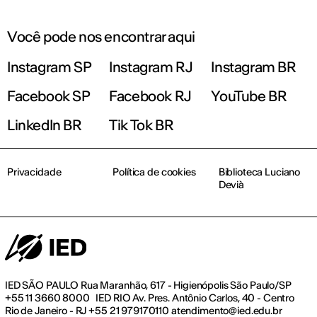
Você pode nos encontrar aqui
Instagram SP
Instagram RJ
Instagram BR
Facebook SP
Facebook RJ
YouTube BR
LinkedIn BR
Tik Tok BR
Privacidade
Política de cookies
Biblioteca Luciano
Devià
IED SÃO PAULO Rua Maranhão, 617 - Higienópolis São Paulo/SP
+55 11 3660 8000 IED RIO Av. Pres. Antônio Carlos, 40 - Centro
Rio de Janeiro - RJ +55 21 979170110 atendimento@ied.edu.br