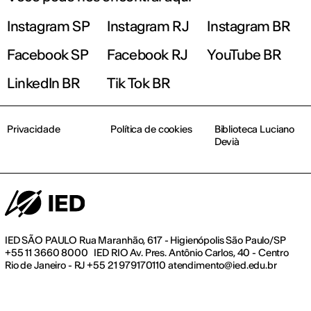
Instagram SP
Instagram RJ
Instagram BR
Facebook SP
Facebook RJ
YouTube BR
LinkedIn BR
Tik Tok BR
Privacidade
Política de cookies
Biblioteca Luciano
Devià
IED SÃO PAULO Rua Maranhão, 617 - Higienópolis São Paulo/SP
+55 11 3660 8000 IED RIO Av. Pres. Antônio Carlos, 40 - Centro
Rio de Janeiro - RJ +55 21 979170110 atendimento@ied.edu.br