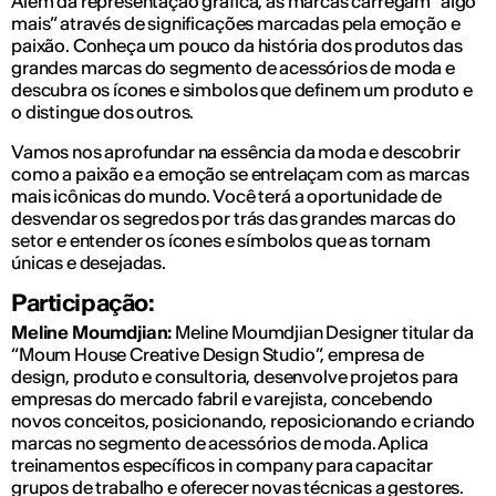
Além da representação gráfica, as marcas carregam “algo
mais” através de significações marcadas pela emoção e
paixão. Conheça um pouco da história dos produtos das
grandes marcas do segmento de acessórios de moda e
descubra os ícones e simbolos que definem um produto e
o distingue dos outros.
Vamos nos aprofundar na essência da moda e descobrir
como a paixão e a emoção se entrelaçam com as marcas
mais icônicas do mundo. Você terá a oportunidade de
desvendar os segredos por trás das grandes marcas do
setor e entender os ícones e símbolos que as tornam
únicas e desejadas.
Participação:
Meline Moumdjian:
Meline Moumdjian Designer titular da
“Moum House Creative Design Studio”, empresa de
design, produto e consultoria, desenvolve projetos para
empresas do mercado fabril e varejista, concebendo
novos conceitos, posicionando, reposicionando e criando
marcas no segmento de acessórios de moda. Aplica
treinamentos específicos in company para capacitar
grupos de trabalho e oferecer novas técnicas a gestores.