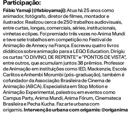
Participação:
Fábio Yamaji (@fabioyamaji):
Atua há 25 anos como
animador, fotógrafo, diretor de filmes, montador e
ilustrador. Realizou cerca de 250 trabalhos audiovisuais,
entre curtas, longas, comerciais, séries, institucionais,
vinhetas e clipes. Foi premiado três vezes no Anima Mundi
e teve sete trabalhos em competição no Festival de
Animação de Annecy na França. Escreveu quatro livros
didáticos sobre animação para a LEGO Education. Dirigiu
os curtas “O DIVINO, DE REPENTE” e “PONTOS DE VISTA”,
entre outros, que acumulam juntos 38 prêmios. Professor
de Animação em instituições como IED, Mackenzie, Escola
Carlitos e Anhembi Morumbi (pós-graduação), também é
cofundador da Associação Brasileira de Cinema de
Animação (ABCA). Especialista em Stop Motion e
Animação Experimental, palestrou em eventos como
Campus Party, Anima Mundi, Anima Fórum, Cinemateca
Brasileira e Pecha Kucha. Faz arte urbana com
origamis.
Intervenção urbana com origamis: @origanima