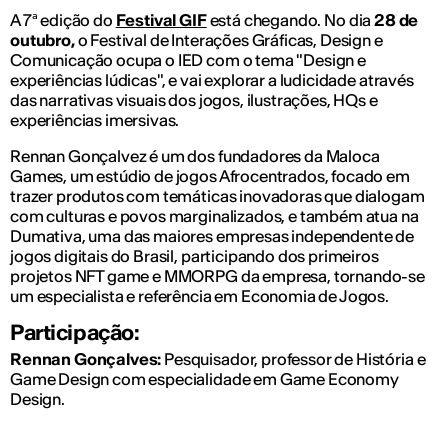
A 7ª edição do
Festival GIF
está chegando. No dia
28 de
outubro,
o Festival de Interações Gráficas, Design e
Comunicação ocupa o IED com o tema "Design e
experiências lúdicas", e vai explorar a ludicidade através
das narrativas visuais dos jogos, ilustrações, HQs e
experiências imersivas.
Rennan Gonçalvez é um dos fundadores da Maloca
Games, um estúdio de jogos Afrocentrados, focado em
trazer produtos com temáticas inovadoras que dialogam
com culturas e povos marginalizados, e também atua na
Dumativa, uma das maiores empresas independente de
jogos digitais do Brasil, participando dos primeiros
projetos NFT game e MMORPG da empresa, tornando-se
um especialista e referência em Economia de Jogos.
Participação:
Rennan Gonçalves:
Pesquisador, professor de História e
Game Design com especialidade em Game Economy
Design.