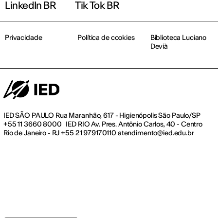
LinkedIn BR
Tik Tok BR
Privacidade
Política de cookies
Biblioteca Luciano
Devià
IED SÃO PAULO Rua Maranhão, 617 - Higienópolis São Paulo/SP
+55 11 3660 8000 IED RIO Av. Pres. Antônio Carlos, 40 - Centro
Rio de Janeiro - RJ +55 21 979170110 atendimento@ied.edu.br